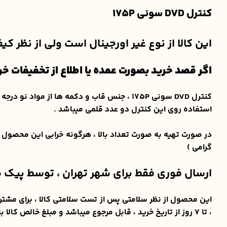
کنترل DVD سونی 175P
این کالا از نوع غیر اورجینال است ولی از نظر ک
اگر قصد خرید بصورت عمده یا اطلاع از تخفیفات خرید تعداد 
کنترل DVD سونی 175P ، جنس قاب و دکمه ها ا
استفاده روی این کنترل دو عدد قلمی میباشد .
در صورت تهیه به صورت تعداد بالا ، هرگونه خرابی این محصول
گرامی )
ارسال فوری فقط برای شهر تهران ، توسط پیک م
، تا ۷ روز از تاریخ خرید ، قابل مرجوع میباشد و مبلغ خالص کالا به خریدار مسترد میگردد. ( هزینه های مربوط به ارسال و عودت کالا به عهده ی مشتری میباشد )