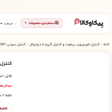
دسته‌بندی محصولات
خدمات
خانه
/
کنترل تلویزیون، ریموت و کنترل گیرنده دیجیتال
/
کنترل سونی SONY
کنترل SONY سونی VD 175P
قابل استفاد
90,300
فقط 7 عدد در انبار موجود است
تخفیف 