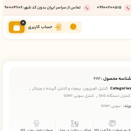
09900200515
تماس از سراسر ایران بدون کد شهر: 90004606
0
حساب کاربری
ناسه محصول :
282
,
Categorie
کنترل تلویزیون، ریموت و کنترل گیرنده دیجیتال
,
کنترل دستگاه DVD
کنترل سونی SONY
رند:
سونی SONY
7 روز ضمانت بازگشت کالا
امکان پرداخت در محل
ضمانت اصل بودن کالا