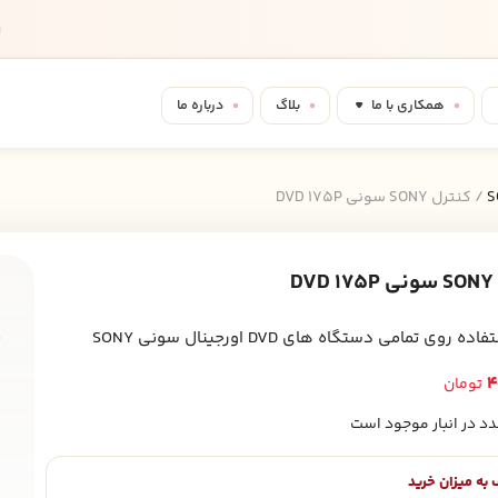
همکاری با ما
بلاگ
درباره ما
/ کنترل SONY سونی DVD 175P
D
ش
s
ه روی تمامی دستگاه های DVD اورجینال سونی SONY
4
تومان
ب
به میزان خرید