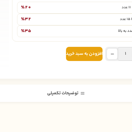
٪۲۰
٪۳۲
٪۳۵
افزودن به سبد خرید
توضیحات تکمیلی