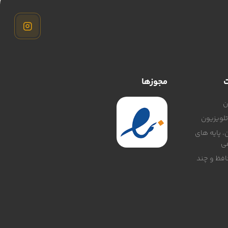
ت
مجوزها
ن
لویزیون
، پایه های
ی
افظ و چند