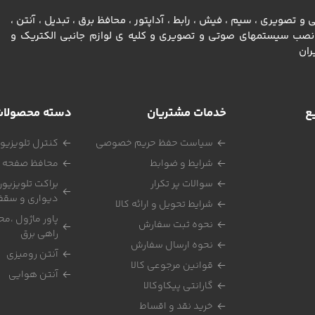
تصویری ، سيم ، فيش ، رابط ، آداپتور ، محافظ برق ، تبديل ، آنتن ،
رونيكي ، ادوات نصب سيستمهاي صوتي و تصويري و كليه ي لوازم جانبي الكتريك و
ران
ع
خدمات مشتریان
دسته محصولا
سیاست حفظ حریم خصوصی
کنترل تلویزیو
شرایط و ضوابط
محافظ صفحه ت
سوالات پر تکرار
براکت تلویزیون
دیواری و سقف
شرایط تحویل و ارائه کالا
پاور ماژول ،مح
نحوه ثبت سفارش
راهی برق
نحوه ارسال سفارش
آنتن رومیزی
قوانین مرجوعی کالا
آنتن هوایی
گارانتی پیکاوکالا
خرید نقد و اقساط