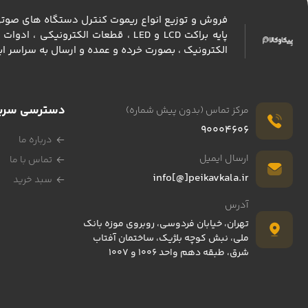
فروش و توزیع انواع ريموت كنترل دستگاه های صوتی و 
پايه براكت LCD و LED ، قطعات الكت
الكترونيك ، بصورت خرده و عمده و ارسال به سراسر اي
دسترسی سری
مرکز تماس (بدون پیش شماره)
90004606
درباره ما
ارسال ایمیل
تماس با ما
info[@]peikavkala.ir
سبد خرید
آدرس
تهران، خیابان فردوسی، روبروی موزه بانک
ملی، نبش کوچه بلژیک، ساختمان آفتاب
شرق، طبقه دهم واحد 1006 و 1007