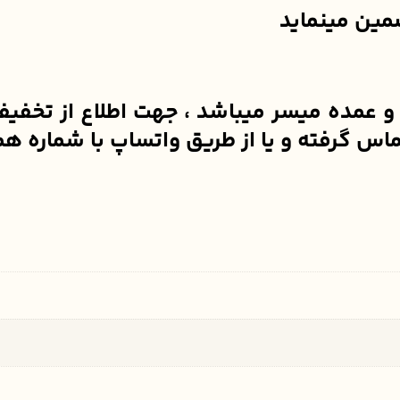
ضمین مینماید
ده میسر میباشد ، جهت اطلاع از تخفیفات 
ز طریق واتساپ با شماره همراه 09900200515 ارتباط برقرار فرم