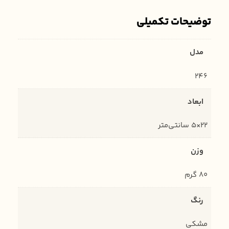
توضیحات تکمیلی
مدل
246
ابعاد
22×5 سانتی‌متر
وزن
80 گرم
رنگ
مشکی