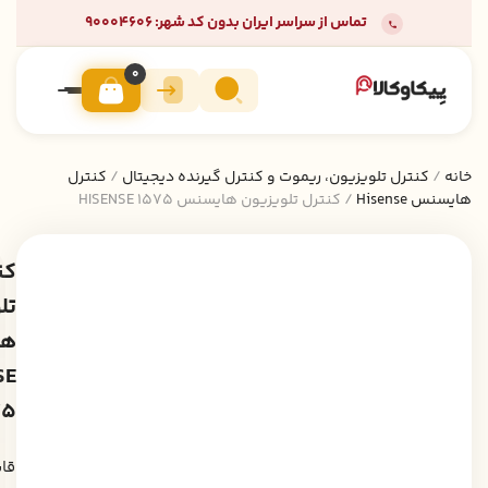
تماس از سراسر ایران بدون کد شهر: 90004606
0
خانه
/
کنترل تلویزیون، ریموت و کنترل گیرنده دیجیتال
/
کنترل
هایسنس Hisense
/ کنترل تلویزیون هایسنس HISENSE 1575
کن
تل
ها
SE
75
قا