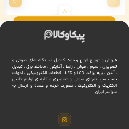
فروش و توزیع انواع ريموت كنترل دستگاه های صوتی و
تصویری ، سيم ، فيش ، رابط ، آداپتور ، محافظ برق ، تبديل
، آنتن ، پايه براكت LCD و LED ، قطعات الكترونيكي ، ادوات
نصب سيستمهاي صوتي و تصويري و كليه ي لوازم جانبي
الكتريك و الكترونيك ، بصورت خرده و عمده و ارسال به
سراسر ايران