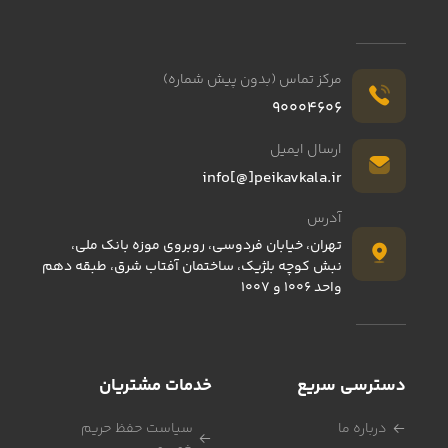
مرکز تماس (بدون پیش شماره)
90004606
کنترل تلویزیون SAMSUNG سامسونگ 326
ارسال ایمیل
info[@]peikavkala.ir
507,300
تومان
آدرس
تهران، خیابان فردوسی، روبروی موزه بانک ملی،
نبش کوچه بلژیک، ساختمان آفتاب شرق، طبقه دهم
واحد 1006 و 1007
دسترسی سریع
خدمات مشتریان
درباره ما
سیاست حفظ حریم