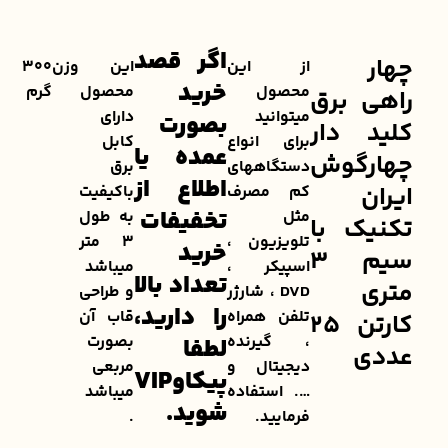
اگر قصد
چهار
از این
این
وزن
300
خرید
محصول
محصول
گرم
راهی برق
میتوانید
دارای
بصورت
کلید دار
برای انواع
کابل
عمده یا
چهارگوش
دستگاههای
برق
اطلاع از
ایران
کم مصرف
باکیفیت
تخفیفات
مثل
به طول
تکنیک با
تلویزیون ،
3 متر
خرید
سیم 3
اسپیکر ،
میباشد
تعداد بالا
متری
DVD ، شارژر
و طراحی
را دارید،
تلفن همراه
قاب آن
کارتن 25
، گیرنده
بصورت
لطفا
عددی
دیجیتال و
مربعی
پیکاوVIP
…. استفاده
میباشد
شوید.
فرمایید.
.