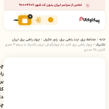
تماس از سراسر ایران بدون کد شهر: 90004606
0
خانه
/
محافظ برق، چند راهی برق، پاور ماژول
/
چهار راهی برق ایران
تکنیک
/ چهار راهی برق کلید دار چهارگوش ایران تکنیک با سیم 3 متری
کارتن 25 عددی
چه
را
بر
کل
دا
چه