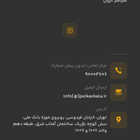
سراسر ايران
چهار راهی برق کلیددار ایران تکنیک با سیم 3 متری کارتن 26
عددی
4,630,600
تومان
مرکز تماس (بدون پیش شماره)
90004606
ارسال ایمیل
info[@]peikavkala.ir
آدرس
تهران، خیابان فردوسی، روبروی موزه بانک ملی،
نبش کوچه بلژیک، ساختمان آفتاب شرق، طبقه دهم
واحد 1006 و 1007