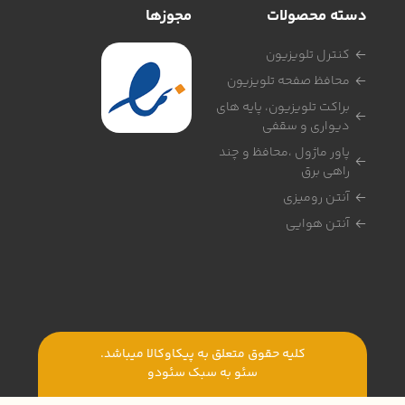
دسته محصولات
مجوزها
کنترل تلویزیون
محافظ صفحه تلویزیون
براکت تلویزیون، پایه های
دیواری و سقفی
پاور ماژول ،محافظ و چند
راهی برق
آنتن رومیزی
آنتن هوایی
کلیه حقوق متعلق به پیکاوکالا میباشد.
سئو به سبک
سئودو