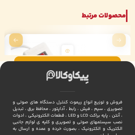
محصولات مرتبط
فروش و توزیع انواع ريموت كنترل دستگاه های صوتی و
تصویری ، سيم ، فيش ، رابط ، آداپتور ، محافظ برق ، تبديل
، آنتن ، پايه براكت LCD و LED ، قطعات الكترونيكي ، ادوات
نصب سيستمهاي صوتي و تصويري و كليه ي لوازم جانبي
الكتريك و الكترونيك ، بصورت خرده و عمده و ارسال به