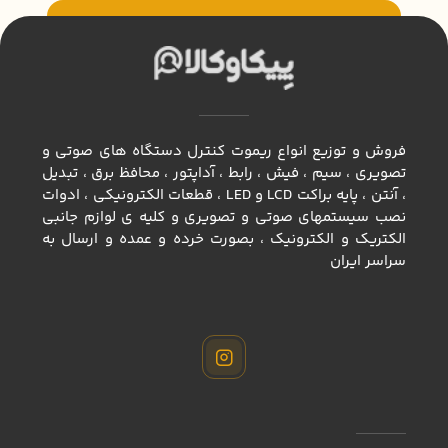
فروش و توزیع انواع ريموت كنترل دستگاه های صوتی و
تصویری ، سيم ، فيش ، رابط ، آداپتور ، محافظ برق ، تبديل
، آنتن ، پايه براكت LCD و LED ، قطعات الكترونيكي ، ادوات
نصب سيستمهاي صوتي و تصويري و كليه ي لوازم جانبي
الكتريك و الكترونيك ، بصورت خرده و عمده و ارسال به
سراسر ايران