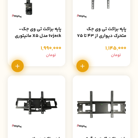
پایه براکت تی وی جک
پایه براکت تی وی جک-
متحرک دیواری از 43 تا 75
tvjack مدل X5 مانیتوری
اینچ مدل Z7
متحرک 15 تا 22
1,990,000
1,145,000
تومان
تومان