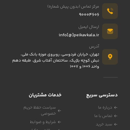
مرکز تماس (بدون پیش شماره)
90004606
ارسال ایمیل
info[@]peikavkala.ir
آدرس
تهران، خیابان فردوسی، روبروی موزه بانک ملی،
نبش کوچه بلژیک، ساختمان آفتاب شرق، طبقه دهم
واحد 1006 و 1007
دسترسی سریع
خدمات مشتریان
درباره ما
سیاست حفظ حریم
خصوصی
تماس با ما
شرایط و ضوابط
سبد خرید