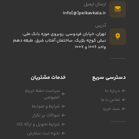
ارسال ایمیل
info[@]peikavkala.ir
422,700
تومان
آدرس
تهران، خیابان فردوسی، روبروی موزه بانک ملی،
نبش کوچه بلژیک، ساختمان آفتاب شرق، طبقه دهم
واحد 1006 و 1007
دسترسی سریع
خدمات مشتریان
درباره ما
سیاست حفظ حریم
خصوصی
تماس با ما
شرایط و ضوابط
سبد خرید
سوالات پر تکرار
شرایط تحویل و ارائه کالا
نحوه ثبت سفارش