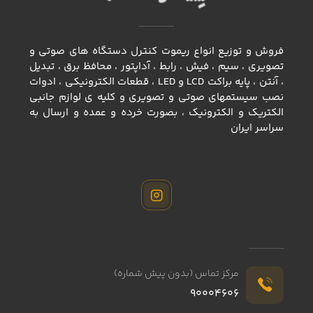
فروش و توزیع انواع ريموت كنترل دستگاه های صوتی و
تصویری ، سيم ، فيش ، رابط ، آداپتور ، محافظ برق ، تبديل
، آنتن ، پايه براكت LCD و LED ، قطعات الكترونيكي ، ادوات
نصب سيستمهاي صوتي و تصويري و كليه ي لوازم جانبي
الكتريك و الكترونيك ، بصورت خرده و عمده و ارسال به
سراسر ايران
مرکز تماس (بدون پیش شماره)
90004606
کنترل تلویزیون SAMSUNG سامسونگ 312