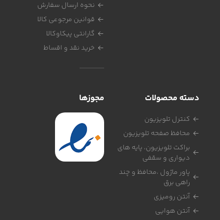
نحوه ارسال سفارش
قوانین مرجوعی کالا
گارانتی پیکاوکالا
خرید نقد و اقساط
دسته محصولات
مجوزها
کنترل تلویزیون
محافظ صفحه تلویزیون
براکت تلویزیون، پایه های
دیواری و سقفی
پاور ماژول ،محافظ و چند
راهی برق
آنتن رومیزی
آنتن هوایی