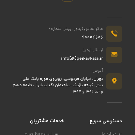
مرکز تماس (بدون پیش شماره)
90004606
کنترل تلویزیون MARSHAL مارشال 2409
ارسال ایمیل
info[@]peikavkala.ir
507,300
تومان
آدرس
تهران، خیابان فردوسی، روبروی موزه بانک ملی،
نبش کوچه بلژیک، ساختمان آفتاب شرق، طبقه دهم
واحد 1006 و 1007
دسترسی سریع
خدمات مشتریان
درباره ما
سیاست حفظ حریم