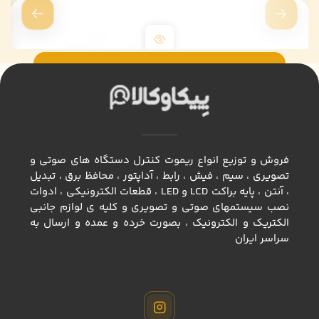
فروش و توزیع انواع ريموت كنترل دستگاه های صوتی و
تصویری ، سيم ، فيش ، رابط ، آداپتور ، محافظ برق ، تبديل
، آنتن ، پايه براكت LCD و LED ، قطعات الكترونيكي ، ادوات
نصب سيستمهاي صوتي و تصويري و كليه ي لوازم جانبي
الكتريك و الكترونيك ، بصورت خرده و عمده و ارسال به
سراسر ايران