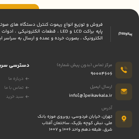
فروش و توزیع انواع ريموت كنترل دستگاه های صوتی و 
پايه براكت LCD و LED ، قطعات الكت
الكترونيك ، بصورت خرده و عمده و ارسال به سراسر اي
دسترسی سری
مرکز تماس (بدون پیش شماره)
90004606
درباره ما
ارسال ایمیل
تماس با ما
info[@]peikavkala.ir
سبد خرید
آدرس
تهران، خیابان فردوسی، روبروی موزه بانک
ملی، نبش کوچه بلژیک، ساختمان آفتاب
شرق، طبقه دهم واحد 1006 و 1007