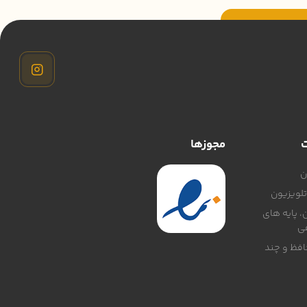
ت
مجوزها
ن
لویزیون
، پایه های
ی
افظ و چند