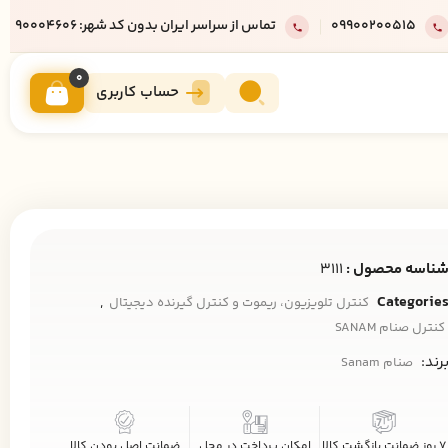
09900200515
تماس از سراسر ایران بدون کد شهر: 90004606
0
حساب کاربری
ناسه محصول :
3111
,
Categorie
کنترل تلویزیون، ریموت و کنترل گیرنده دیجیتال
کنترل صنام SANAM
رند:
صنام Sanam
7 روز ضمانت بازگشت کالا
امکان پرداخت در محل
ضمانت اصل بودن کالا