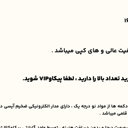
یفیت عالی و های کپی میباشد .
بالا را دارید ، لطفا پیکاوVIP شوید.
یا دکمه بنفش با دکمه 16:9 ، جنس قاب و دکمه ها از مواد نو درجه یک ، دارای مدار الک
قلمی میباشد .
 بصورت درجا و بدون دریافت هزینه ، توسط واحد گارانتی پیکاوکالا