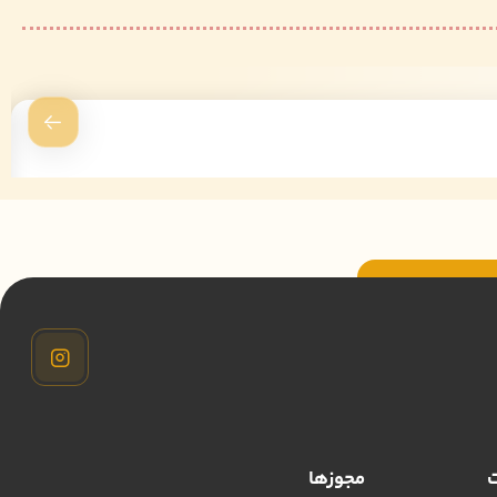
ت
مجوزها