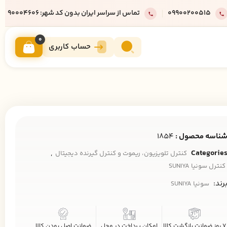
09900200515
تماس از سراسر ایران بدون کد شهر: 90004606
0
حساب کاربری
ناسه محصول :
1854
,
Categorie
کنترل تلویزیون، ریموت و کنترل گیرنده دیجیتال
کنترل سونیا SUNIYA
رند:
سونیا SUNIYA
7 روز ضمانت بازگشت کالا
امکان پرداخت در محل
ضمانت اصل بودن کالا