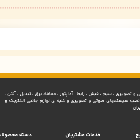
تصویری ، سيم ، فيش ، رابط ، آداپتور ، محافظ برق ، تبديل ، آنتن ،
رونيكي ، ادوات نصب سيستمهاي صوتي و تصويري و كليه ي لوازم جانبي الكتريك و
ران
ع
خدمات مشتریان
دسته محصولا