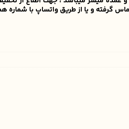
ده میسر میباشد ، جهت اطلاع از تخفیفات 
ز طریق واتساپ با شماره همراه 09900200515 ارتباط برقرار فرم