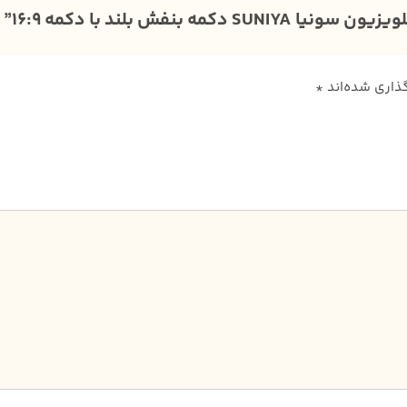
فش بلند با دکمه 16:9”
گذاری شده‌اند
*