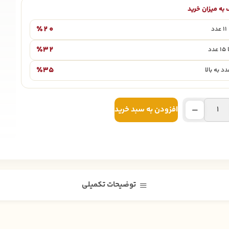
به میزان خرید
٪۲۰
٪۳۲
٪۳۵
افزودن به سبد خرید
توضیحات تکمیلی