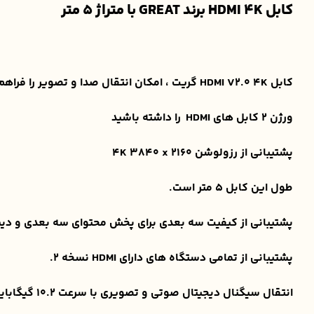
کابل HDMI 4K برند GREAT با متراژ 5 متر
کابل HDMI V2.0 4K گریت ، امکان انتقال صدا و تصویر را فراهم می کند و کانکتورهای آن با روکش طلایی پوشانده شده است که همچنان کیفیت سیگنال های ارسالی را حفظ می کند.
ورژن 2 کابل های HDMI را داشته باشید
پشتیبانی از رزولوشن 4K 3840 x 2160
طول این کابل 5 متر است.
پشتیبانی از کیفیت سه بعدی برای پخش محتوای سه بعدی و دی
پشتیبانی از تمامی دستگاه های دارای HDMI نسخه 2.
انتقال سیگنال دیجیتال صوتی و تصویری با سرعت 10.2 گیگابایت بر ثانیه.