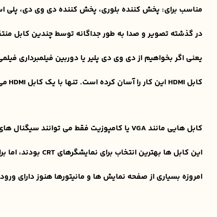
مناسب برای: پخش کننده بلوری، پخش کننده دی وی دی، پلی استیشن 3، پلی استیشن 4، لپ تاپ و کامپیوتر و غیره 
در گذشته تصویر و صدا به طور جداگانه توسط چندین کابل منت
یعنی اگر بخواهیم از دی وی دی پلیر یا دوربین فیلمبرداری فیلمی 
کابل HDMI این کار را آسان کرده است. تنها با یک کابل HDMI می توانید تصویر و صدا را به بهترین شکل انتقال دهید.
کابل هایی مانند VGA یا کامپوزیت فقط می توانند سیگنال های ویدئویی آنالوگ را منتقل کنند.
این کابل ها بهترین انتخاب برای نمایشگرهای CRT بودند، اما برای نمایشگرهای LCD مدرن امروزی مناسب نیستند.
امروزه بسیاری از صفحه نمایش ها و مانیتورها هنوز دارای ورودی VGA یا کامپوزیت هستند، اما HDMI می تواند عملکرد بهتر و تصویر بهتری را به شما ارائه