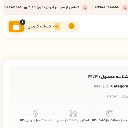
09900200515
تماس از سراسر ایران بدون کد شهر: 90004606
0
حساب کاربری
ناسه محصول :
3173
Categor
کابل HDMI
رند:
GREAT
7 روز ضمانت بازگشت کالا
امکان پرداخت در محل
ضمانت اصل بودن کالا