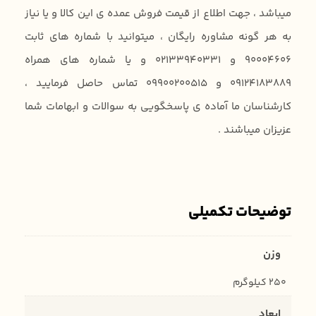
میباشد ، جهت اطلاع از قیمت فروش عمده ی این کالا و یا نیاز
به هر گونه مشاوره رایگان ، میتوانید با شماره های ثابت
90004606 و 02133940331 و یا شماره های همراه
09124183889 و 09900200515 تماس حاصل فرمایید ،
کارشناسان ما آماده ی پاسخگویی به سوالات و ابهامات شما
عزیزان میباشند .
توضیحات تکمیلی
وزن
250 کیلوگرم
ابعاد