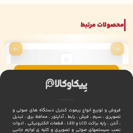
محصولات مرتبط
فروش و توزیع انواع ريموت كنترل دستگاه های صوتی و
تصویری ، سيم ، فيش ، رابط ، آداپتور ، محافظ برق ، تبديل
، آنتن ، پايه براكت LCD و LED ، قطعات الكترونيكي ، ادوات
نصب سيستمهاي صوتي و تصويري و كليه ي لوازم جانبي