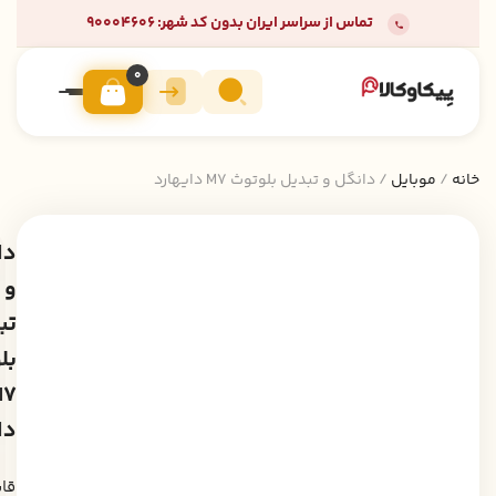
تماس از سراسر ایران بدون کد شهر: 90004606
0
خانه
/
موبایل
/ دانگل و تبدیل بلوتوث M7 دایهارد
دا
و
تب
بل
M7
دا
قا