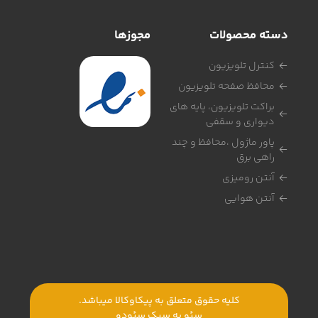
دسته محصولات
مجوزها
کنترل تلویزیون
محافظ صفحه تلویزیون
براکت تلویزیون، پایه های
دیواری و سقفی
پاور ماژول ،محافظ و چند
راهی برق
آنتن رومیزی
آنتن هوایی
کلیه حقوق متعلق به پیکاوکالا میباشد.
سئو به سبک
سئودو