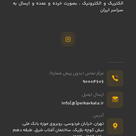
الكتريك و الكترونيك ، بصورت خرده و عمده و ارسال به
سراسر ايران
تبدیل اپتیکال به آنالوگ AV ( اپتیکال به دو فیش صدا )
ناموجود
مرکز تماس (بدون پیش شماره)
90004606
ارسال ایمیل
info[@]peikavkala.ir
آدرس
تهران، خیابان فردوسی، روبروی موزه بانک ملی،
نبش کوچه بلژیک، ساختمان آفتاب شرق، طبقه دهم