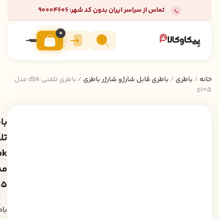
تماس از سراسر ایران بدون کد شهر: 90004606
0
خانه
/
باطری
/
باطری قابل شارژو شارژر باطری
/ باطری تلفنی dbk مدل
p105
با
تل
bk
مد
05
با