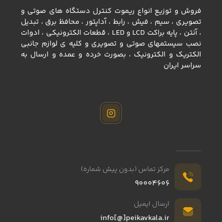
فروش و توزیع انواع ريموت كنترل دستگاه های صوتی و
تصویری ، سيم ، فيش ، رابط ، آداپتور ، محافظ برق ، تبديل
، آنتن ، پايه براكت LCD و LED ، قطعات الكترونيكي ، ادوات
نصب سيستمهاي صوتي و تصويري و كليه ي لوازم جانبي
الكتريك و الكترونيك ، بصورت خرده و عمده و ارسال به
سراسر ايران
باطری نیمه قلمی آلکالاین ULTRA DBK
ناموجود
مرکز تماس (بدون پیش شماره)
90004606
ارسال ایمیل
info[@]peikavkala.ir