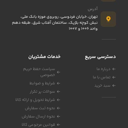
آدرس
تهران، خیابان فردوسی، روبروی موزه بانک ملی،
نبش کوچه بلژیک، ساختمان آفتاب شرق، طبقه دهم
واحد 1006 و 1007
دسترسی سریع
خدمات مشتریان
درباره ما
سیاست حفظ حریم
خصوصی
تماس با ما
شرایط و ضوابط
سبد خرید
سوالات پر تکرار
شرایط تحویل و ارائه کالا
نحوه ثبت سفارش
نحوه ارسال سفارش
قوانین مرجوعی کالا