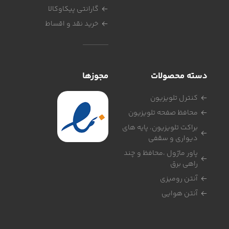
گارانتی پیکاوکالا
خرید نقد و اقساط
دسته محصولات
مجوزها
کنترل تلویزیون
محافظ صفحه تلویزیون
براکت تلویزیون، پایه های
دیواری و سقفی
پاور ماژول ،محافظ و چند
راهی برق
آنتن رومیزی
آنتن هوایی