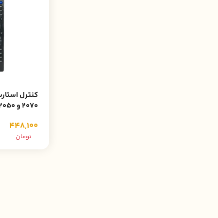
2070 و 2050 اصلی
448,100
تومان