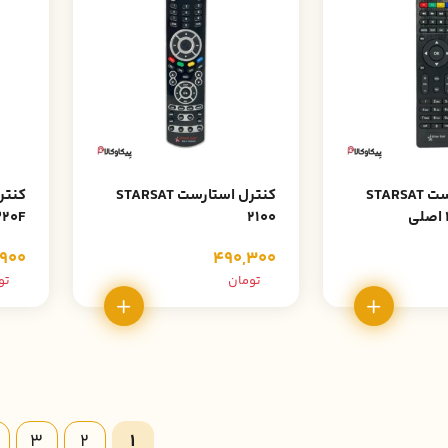
کنترل استارست STARSAT
کنترل استارست STARSAT
20F
2100
900
490,300
تومان
تو
3
2
1