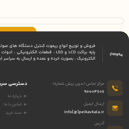
فروش و توزیع انواع ريموت كنترل دستگاه های صوتی و 
پايه براكت LCD و LED ، قطعات الكت
الكترونيك ، بصورت خرده و عمده و ارسال به سراسر اي
دسترسی سری
مرکز تماس (بدون پیش شماره)
90004606
درباره ما
ارسال ایمیل
تماس با ما
info[@]peikavkala.ir
سبد خرید
آدرس