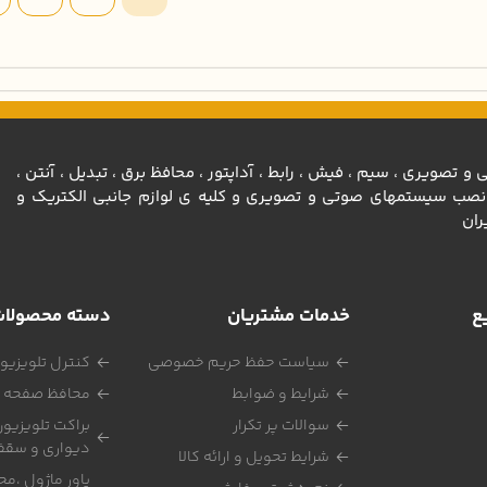
تصویری ، سيم ، فيش ، رابط ، آداپتور ، محافظ برق ، تبديل ، آنتن ،
رونيكي ، ادوات نصب سيستمهاي صوتي و تصويري و كليه ي لوازم جانبي الكتريك و
ران
ع
خدمات مشتریان
دسته محصولا
سیاست حفظ حریم خصوصی
کنترل تلویزیو
شرایط و ضوابط
محافظ صفحه ت
سوالات پر تکرار
براکت تلویزیون
دیواری و سقف
شرایط تحویل و ارائه کالا
پاور ماژول ،مح