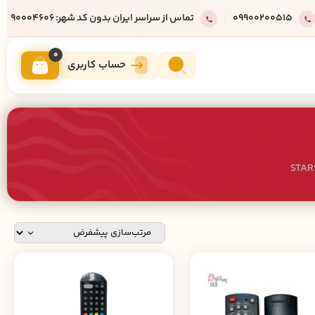
09900200515
تماس از سراسر ایران بدون کد شهر: 90004606
0
حساب کاربری