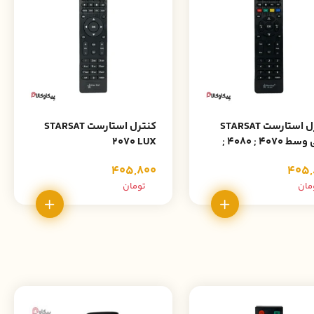
کنترل استارست STARSAT
کنترل استارست STARSAT
رنگی وسط 4070 ; 4080 ;
2070 LUX
لی
405,800
405,
مان
تومان