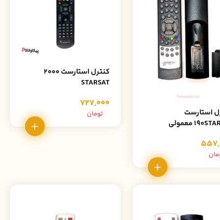
کنترل استارست 2000
STARSAT
727,000
ل استارست
تومان
19 معمولی
557,
مان