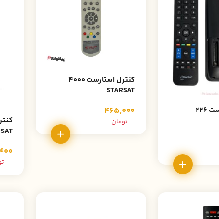
کنترل استارست 4000
STARSAT
کنترل استارست 226
465,000
تومان
RSAT
400
تو