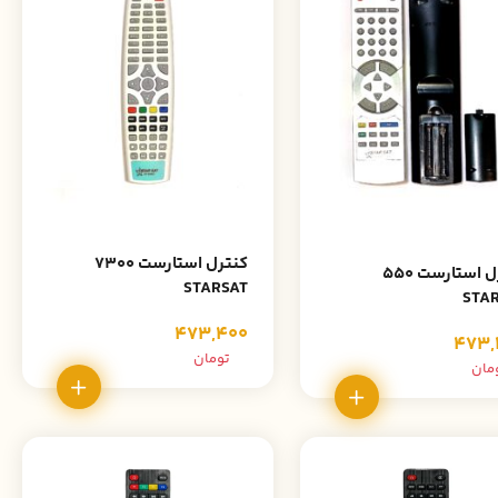
کنترل استارست 7300
کنترل استارست 550
STARSAT
STA
473,400
473,
تومان
مان