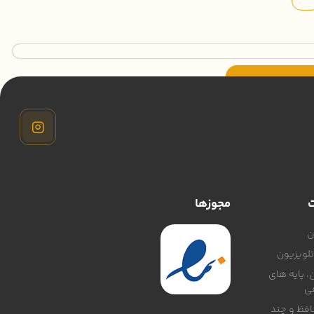
ت
مجوزها
ن
لویزیون
، پایه های
ی
افظ و چند