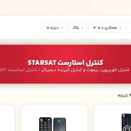
همکاری با ما
بلاگ
درباره ما
کنترل استارست STARSAT
کنترل تلویزیون، ریموت و کنترل گیرنده دیجیتال
/ کنترل استارست STARSAT