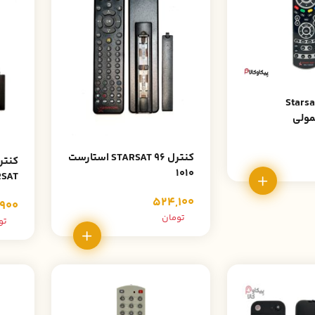
Starsat 2
مولی
کنترل STARSAT 96 استارست
کنتر
1010
0STARSAT
524,100
900
تومان
تو