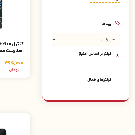
برند‌ها
کنترل 100
استارست مع
فیلتر بر اساس امتیاز
465,000
تومان
فیلترهای فعال