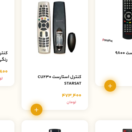
کنترل استارست 9800
4090 معمو
800
کنترل استارست CU230
تو
STARSAT
473,400
تومان