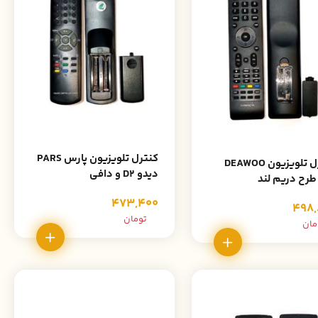
کنترل تلویزیون پارس PARS
کنترل تلویزیون DEAWOO
دیدو D2 و دافی
طرح دریم لند
473,400
498,
تومان
مان