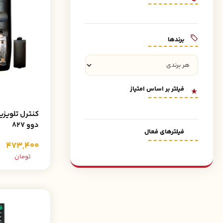
برند‌ها
فیلتر بر اساس امتیاز
دوو 827
فیلترهای فعال
473,400
تومان