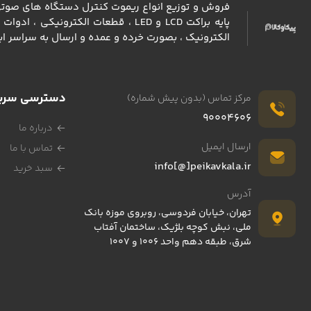
فروش و توزیع انواع ريموت كنترل دستگاه های صوتی و 
پايه براكت LCD و LED ، قطعات الكت
الكترونيك ، بصورت خرده و عمده و ارسال به سراسر اي
دسترسی سری
مرکز تماس (بدون پیش شماره)
90004606
درباره ما
ارسال ایمیل
تماس با ما
info[@]peikavkala.ir
سبد خرید
آدرس
تهران، خیابان فردوسی، روبروی موزه بانک
ملی، نبش کوچه بلژیک، ساختمان آفتاب
شرق، طبقه دهم واحد 1006 و 1007