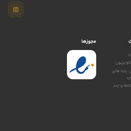
ت
مجوزها
ن
لویزیون
، پایه های
ی
افظ و چند