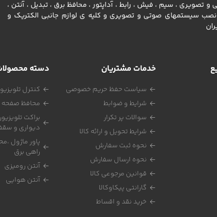
تصویری ، سيم ، فيش ، رابط ، آداپتور ، محافظ برق ، تبديل ، آنتن ،
رونيكي ، ادوات نصب سيستمهاي صوتي و تصويري و كليه ي لوازم جانبي الكتريك و
ران
ع
خدمات مشتریان
دسته محصولا
سیاست حفظ حریم خصوصی
کنترل تلویزیو
شرایط و ضوابط
محافظ صفحه ت
سوالات پر تکرار
براکت تلویزیون
دیواری و سقف
شرایط تحویل و ارائه کالا
پاور ماژول ،مح
نحوه ثبت سفارش
راهی برق
نحوه ارسال سفارش
آنتن رومیزی
قوانین مرجوعی کالا
آنتن هوایی
گارانتی پیکاوکالا
خرید نقد و اقساط