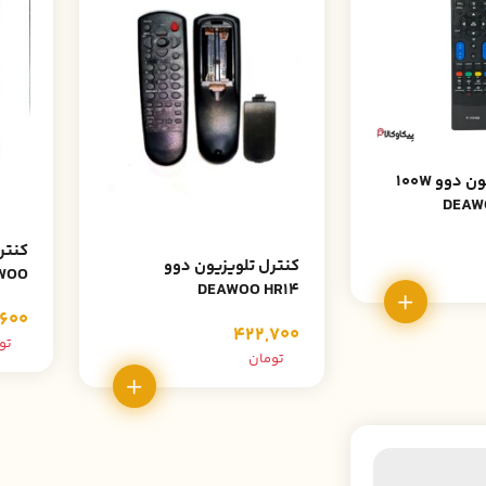
کنترل تلویزیون دوو 100W
کنتر
کنترل تلویزیون دوو
WOO
DEAWOO HR14
600
422,700
تو
تومان