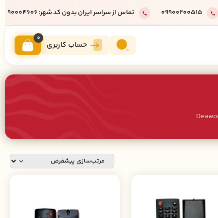
09900200515
تماس از سراسر ایران بدون کد شهر: 90004606
0
حساب کاربری