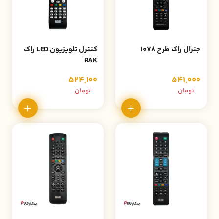
جنرال راک طرح 1078
کنترل تلویزیون LED راک
RAK
524,100
541,000
تومان
تومان