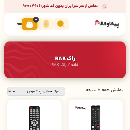
تماس از سراسر ایران بدون کد شهر: 90004606
0
راک RAK
خانه
/ راک RAK
نمایش همه 5 نتیجه