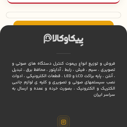
فروش و توزیع انواع ريموت كنترل دستگاه های صوتی و
تصویری ، سيم ، فيش ، رابط ، آداپتور ، محافظ برق ، تبديل
، آنتن ، پايه براكت LCD و LED ، قطعات الكترونيكي ، ادوات
نصب سيستمهاي صوتي و تصويري و كليه ي لوازم جانبي
الكتريك و الكترونيك ، بصورت خرده و عمده و ارسال به
سراسر ايران