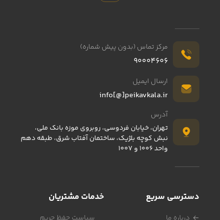
مرکز تماس (بدون پیش شماره)
90004606
ارسال ایمیل
info[@]peikavkala.ir
آدرس
تهران، خیابان فردوسی، روبروی موزه بانک ملی،
نبش کوچه بلژیک، ساختمان آفتاب شرق، طبقه دهم
واحد 1006 و 1007
دسترسی سریع
خدمات مشتریان
درباره ما
سیاست حفظ حریم