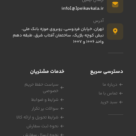
ارسال ایمیل
info[@]peikavkala.ir
آدرس
تهران، خیابان فردوسی، روبروی موزه بانک ملی،
نبش کوچه بلژیک، ساختمان آفتاب شرق، طبقه دهم
واحد 1006 و 1007
دسترسی سریع
خدمات مشتریان
درباره ما
سیاست حفظ حریم
خصوصی
تماس با ما
شرایط و ضوابط
سبد خرید
سوالات پر تکرار
شرایط تحویل و ارائه کالا
نحوه ثبت سفارش
نحوه ارسال سفارش