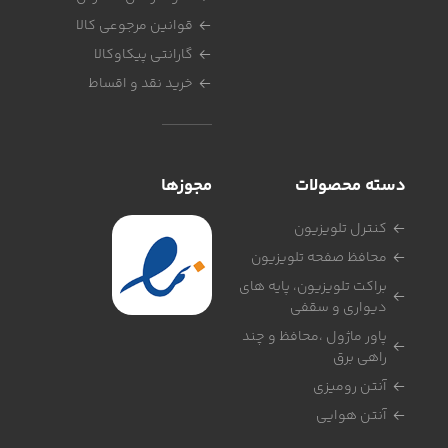
قوانین مرجوعی کالا
گارانتی پیکاوکالا
خرید نقد و اقساط
دسته محصولات
مجوزها
کنترل تلویزیون
محافظ صفحه تلویزیون
براکت تلویزیون، پایه های
دیواری و سقفی
پاور ماژول ،محافظ و چند
راهی برق
آنتن رومیزی
آنتن هوایی