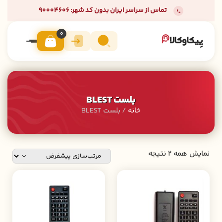
تماس از سراسر ایران بدون کد شهر: 90004606
0
بلست BLEST
خانه
/ بلست BLEST
نمایش همه 2 نتیجه