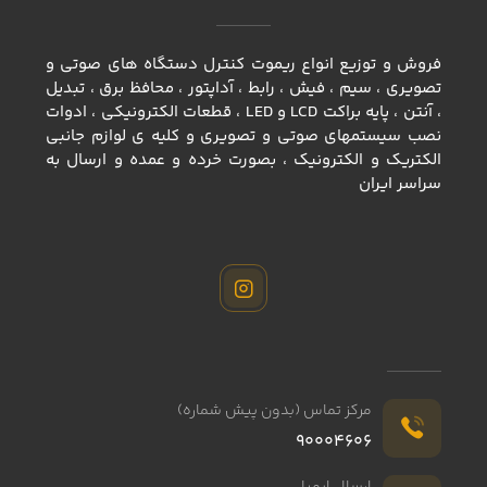
فروش و توزیع انواع ريموت كنترل دستگاه های صوتی و
تصویری ، سيم ، فيش ، رابط ، آداپتور ، محافظ برق ، تبديل
، آنتن ، پايه براكت LCD و LED ، قطعات الكترونيكي ، ادوات
نصب سيستمهاي صوتي و تصويري و كليه ي لوازم جانبي
الكتريك و الكترونيك ، بصورت خرده و عمده و ارسال به
سراسر ايران
مرکز تماس (بدون پیش شماره)
90004606