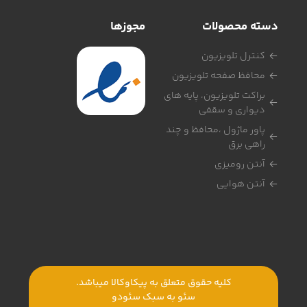
دسته محصولات
مجوزها
کنترل تلویزیون
محافظ صفحه تلویزیون
براکت تلویزیون، پایه های
دیواری و سقفی
پاور ماژول ،محافظ و چند
راهی برق
آنتن رومیزی
آنتن هوایی
کلیه حقوق متعلق به پیکاوکالا میباشد.
سئو به سبک
سئودو