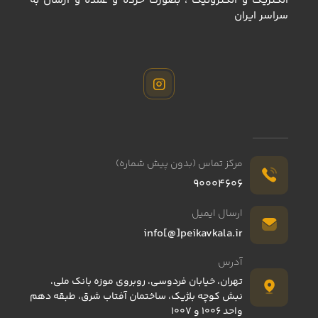
الكتريك و الكترونيك ، بصورت خرده و عمده و ارسال به
سراسر ايران
مرکز تماس (بدون پیش شماره)
90004606
ارسال ایمیل
info[@]peikavkala.ir
آدرس
تهران، خیابان فردوسی، روبروی موزه بانک ملی،
نبش کوچه بلژیک، ساختمان آفتاب شرق، طبقه دهم
واحد 1006 و 1007