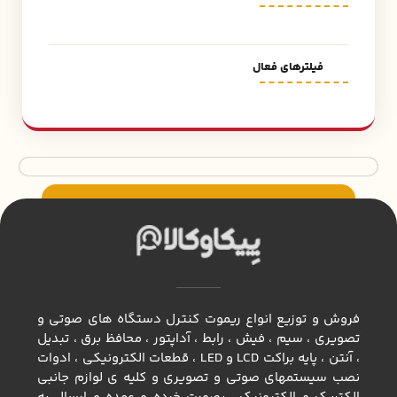
فیلترهای فعال
فروش و توزیع انواع ريموت كنترل دستگاه های صوتی و
تصویری ، سيم ، فيش ، رابط ، آداپتور ، محافظ برق ، تبديل
، آنتن ، پايه براكت LCD و LED ، قطعات الكترونيكي ، ادوات
نصب سيستمهاي صوتي و تصويري و كليه ي لوازم جانبي