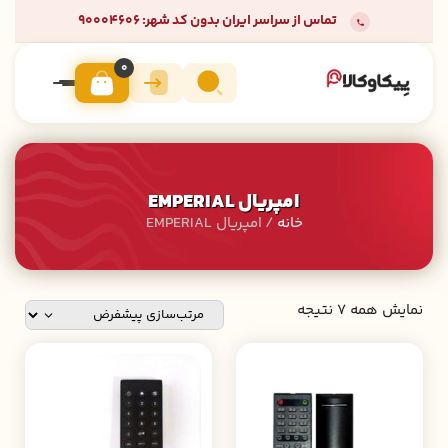
تماس از سراسر ایران بدون کد شهر: 90004606
0
امپریال EMPERIAL
خانه
/ امپریال EMPERIAL
نمایش همه 7 نتیجه